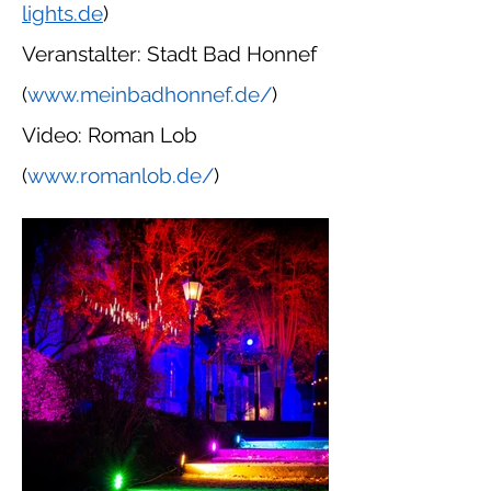
lights.de
)
Veranstalter: Stadt Bad Honnef
(
www.meinbadhonnef.de/
)
Video: Roman Lob
(
www.romanlob.de/
)